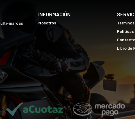
INFORMACIÓN
SERVIC
Nosotros
Terminos
multi-marcas
Políticas
Contact
Libro de
j2r.pe © 2026
¿Te gusta mi tienda? Yo vendo con
Bsale