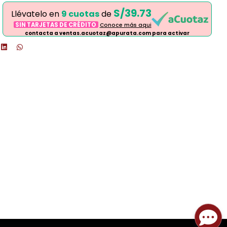
S/39.73
Llévatelo en
9 cuotas
de
SIN TARJETAS DE CRÉDITO
Conoce más aqui
contacta a ventas.acuotaz@apurata.com para activar