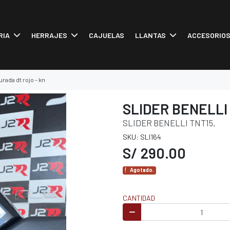
RIA
HERRAJES
CAJUELAS
LLANTAS
ACCESORIO
urada dt rojo - kn
SLIDER BENELLI
SLIDER BENELLI TNT15,
SKU: SLI164
S/ 290.00
Agotado.
CANTIDAD