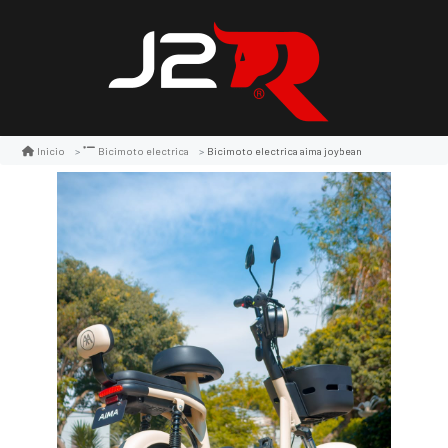
Bicimoto electrica aima joybean
Inicio
Bicimoto electrica