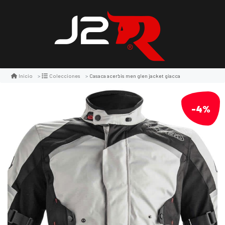
Casaca acerbis men glen jacket giacca
Inicio
Colecciones
-4%