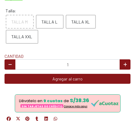
Talla:
TALLA M
TALLA L
TALLA XL
TALLA XXL
CANTIDAD
Agregar al carro
S/38.36
Llévatelo en
9 cuotas
de
SIN TARJETAS DE CRÉDITO
Conoce más aqui