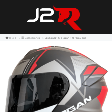
Casco abatible logan k10 rojo / gris
Inicio
Colecciones