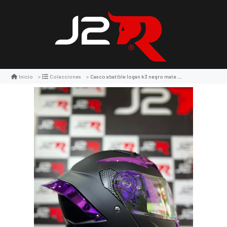
Casco abatible logan k3 negro mate safiro lila
Inicio
Colecciones