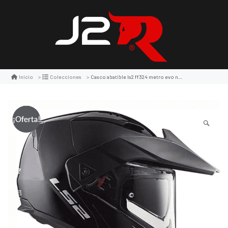
Casco abatible ls2 ff324 metro evo negro brillo
Inicio
Colecciones