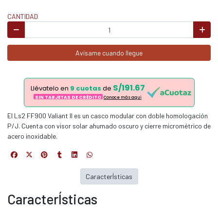
CANTIDAD
Avísame cuando llegue
S/191.67
Llévatelo en
9 cuotas
de
SIN TARJETAS DE CRÉDITO
Conoce más aqui
El Ls2 FF900 Valiant II es un casco modular con doble homologación
P/J. Cuenta con visor solar ahumado oscuro y cierre micrométrico de
acero inoxidable.
CaracterÍsticas
CaracterÍsticas