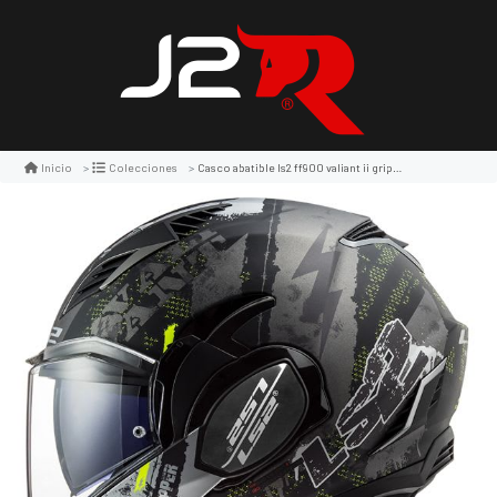
Casco abatible ls2 ff900 valiant ii gripper titaneo mate
Inicio
Colecciones