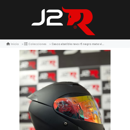
Casco abatible revo r5 negro mate visor rojo d/n
Inicio
Colecciones