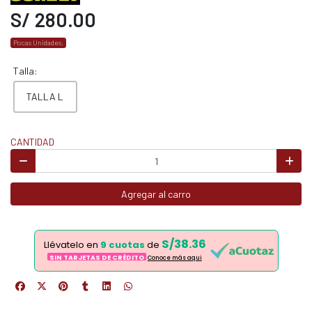
S/ 280.00
Pocas Unidades.
Talla:
TALLA L
CANTIDAD
Agregar al carro
S/38.36
Llévatelo en
9 cuotas
de
SIN TARJETAS DE CRÉDITO
Conoce más aqui