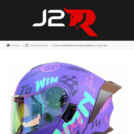
Casco abatible soman grafity c/ luz led
Inicio
Colecciones