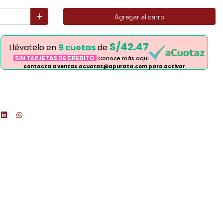
Agregar al carro
S/42.47
Llévatelo en
9 cuotas
de
SIN TARJETAS DE CRÉDITO
Conoce más aqui
contacta a ventas.acuotaz@apurata.com para activar