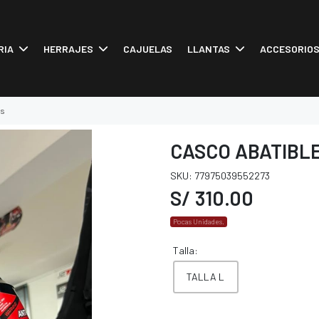
RIA
HERRAJES
CAJUELAS
LLANTAS
ACCESORIO
is
CASCO ABATIBLE
SKU: 77975039552273
S/ 310.00
Pocas Unidades.
Talla:
TALLA L