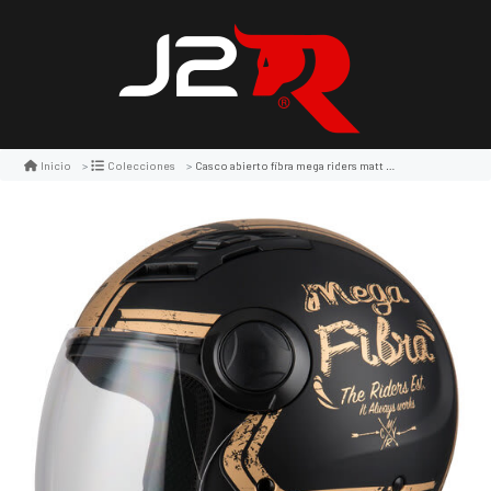
Casco abierto fibra mega riders matt black gold
Inicio
Colecciones