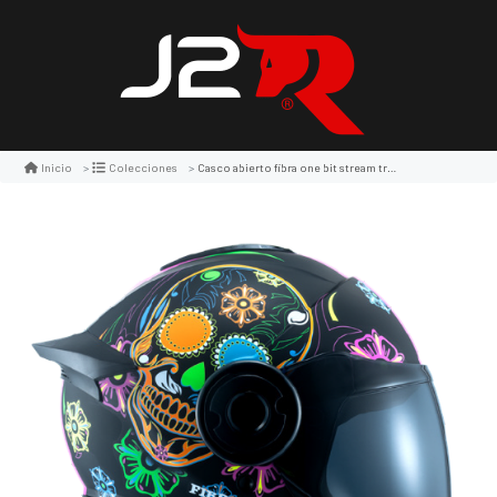
Casco abierto fibra one bit stream trekker negro y naranja y rosado
Inicio
Colecciones