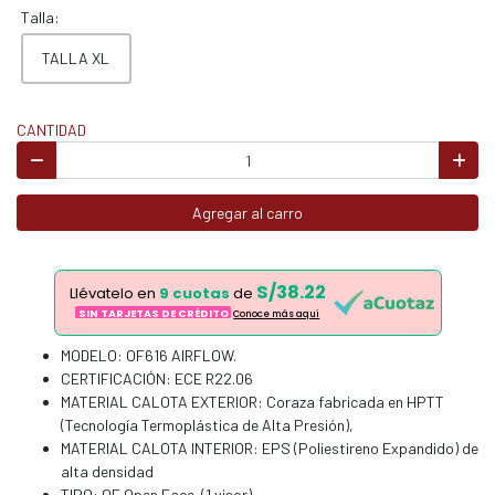
Talla:
TALLA XL
CANTIDAD
Agregar al carro
S/38.22
Llévatelo en
9 cuotas
de
SIN TARJETAS DE CRÉDITO
Conoce más aqui
MODELO: OF616 AIRFLOW.
CERTIFICACIÓN: ECE R22.06
MATERIAL CALOTA EXTERIOR: Coraza fabricada en HPTT
(Tecnología Termoplástica de Alta Presión),
MATERIAL CALOTA INTERIOR: EPS (Poliestireno Expandido) de
alta densidad
TIPO: OF Open Face. (1 visor)