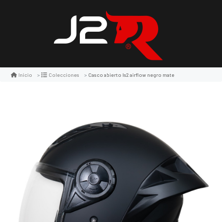
Casco abierto ls2 airflow negro mate
Inicio
Colecciones