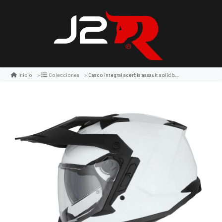
Casco integral acerbis assault solid blanco
Inicio
Colecciones