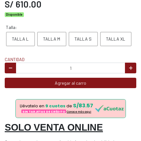
S/ 610.00
Disponible
Talla:
TALLA L
TALLA M
TALLA S
TALLA XL
CANTIDAD
Agregar al carro
S/83.57
Llévatelo en
9 cuotas
de
SIN TARJETAS DE CRÉDITO
Conoce más aqui
SOLO VENTA ONLINE