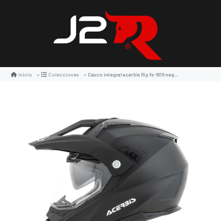
Casco integral acerbis flip fs-606 negro
Inicio
Colecciones