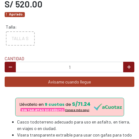
S/ 520.00
Agotado.
Talla:
TALLA S
CANTIDAD
Avísame cuando llegue
S/71.24
Llévatelo en
9 cuotas
de
SIN TARJETAS DE CRÉDITO
Conoce más aqui
Casco todoterreno adecuado para uso en asfalto, en tierra,
en viajes o en ciudad.
Visera transparente extraíble para usar con gafas para todo