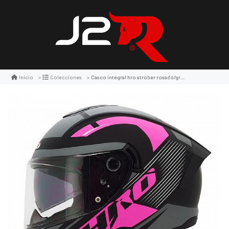
Casco integral hro strober rosado/gris/negro
Inicio
Colecciones