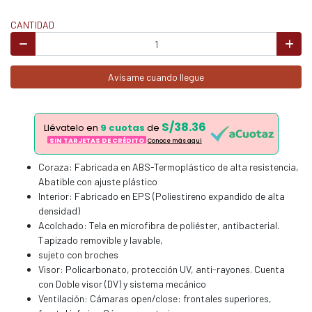
CANTIDAD
Avísame cuando llegue
S/38.36
Llévatelo en
9 cuotas
de
SIN TARJETAS DE CRÉDITO
Conoce más aqui
Coraza: Fabricada en ABS-Termoplástico de alta resistencia,
Abatible con ajuste plástico
Interior: Fabricado en EPS (Poliestireno expandido de alta
densidad)
Acolchado: Tela en microfibra de poliéster, antibacterial.
Tapizado removible y lavable,
sujeto con broches
Visor: Policarbonato, protección UV, anti-rayones. Cuenta
con Doble visor (DV) y sistema mecánico
Ventilación: Cámaras open/close: frontales superiores,