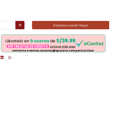
Avísame cuando llegue
S/36.99
Llévatelo en
9 cuotas
de
SIN TARJETAS DE CRÉDITO
Conoce más aqui
contacta a ventas.acuotaz@apurata.com para activar