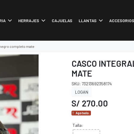
RIA
HERRAJES
CAJUELAS
LLANTAS
ACCESORIO
5 negro completo mate
CASCO INTEGRA
MATE
SKU: 73213692358174
LOGAN
S/ 270.00
Agotado.
Talla: