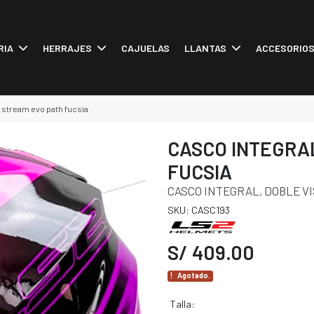
RIA
HERRAJES
CAJUELAS
LLANTAS
ACCESORIO
0 stream evo path fucsia
CASCO INTEGRAL
FUCSIA
CASCO INTEGRAL, DOBLE VI
SKU: CASC193
S/ 409.00
Agotado.
Talla: