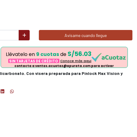
Avísame cuando llegue
S/56.03
Llévatelo en
9 cuotas
de
SIN TARJETAS DE CRÉDITO
Conoce más aqui
contacta a ventas.acuotaz@apurata.com para activar
licarbonato. Con visera preparada para Pinlock Max Vision y