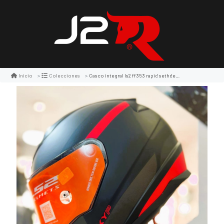
Casco integral ls2 ff353 rapid sethdes rojo/negro
Inicio
Colecciones