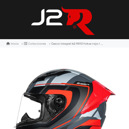
Casco integral ls2 ff810 fokus rojo / gris
Inicio
Colecciones