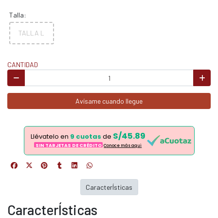
Talla:
TALLA L
CANTIDAD
Avísame cuando llegue
S/45.89
Llévatelo en
9 cuotas
de
SIN TARJETAS DE CRÉDITO
Conoce más aqui
CaracterÍsticas
CaracterÍsticas