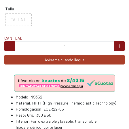
Talla:
TALLA L
CANTIDAD
Avísame cuando llegue
S/43.15
Llévatelo en
9 cuotas
de
SIN TARJETAS DE CRÉDITO
Conoce más aqui
Modelo: NS352
Material: HPTT (High Pressure Thermoplastic Technology)
Homologación: ECER22-05
Peso: Grs. 1350 ± 50
Interior: Forro extraíble y lavable, transpirable,
hipoalergénico, corte láser.