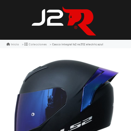
Casco integral ls2 ns352 electric azul
Inicio
Colecciones