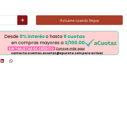
Avísame cuando llegue
Desde
0% interés
o hasta
9 cuotas
en compras mayores a
S/100.00
SIN TARJETAS DE CRÉDITO
Conoce más aqui
contacta a ventas.acuotaz@apurata.com para activar