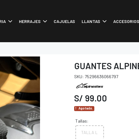
RIA
HERRAJES
CAJUELAS
LLANTAS
ACCESORIO
GUANTES ALPIN
SKU: 75296636066797
S/ 99.00
Agotado.
Tallas:
TALLA L