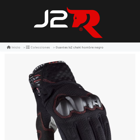
Guantes ls2 chaki hombre negro
Inicio
Colecciones