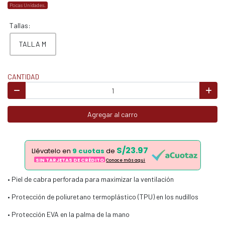
Pocas Unidades.
Tallas:
TALLA M
CANTIDAD
Agregar al carro
S/23.97
Llévatelo en
9 cuotas
de
SIN TARJETAS DE CRÉDITO
Conoce más aqui
• Piel de cabra perforada para maximizar la ventilación
• Protección de poliuretano termoplástico (TPU) en los nudillos
• Protección EVA en la palma de la mano