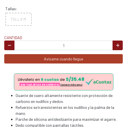
Tallas:
TALLA M
CANTIDAD
Avísame cuando llegue
S/35.48
Llévatelo en
9 cuotas
de
SIN TARJETAS DE CRÉDITO
Conoce más aqui
Guante de cuero altamente resistente con protección de
carbono en nudillos y dedos.
Refuerzos extraresistentes en los nudillos y la palma de la
mano.
Parche de silicona antideslizante para maximizar el agarre.
Dedo compatible con pantallas táctiles.