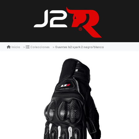
Guantes ls2 spark 2 negro/blanco
Inicio
Colecciones