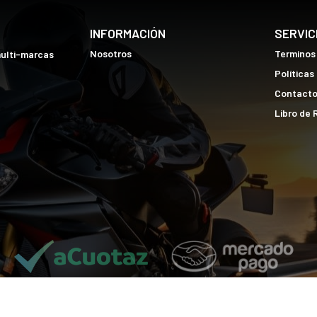
INFORMACIÓN
SERVIC
Nosotros
Terminos
multi-marcas
Políticas
Contact
Libro de
j2r.pe © 2026
¿Te gusta mi tienda? Yo vendo con
Bsale