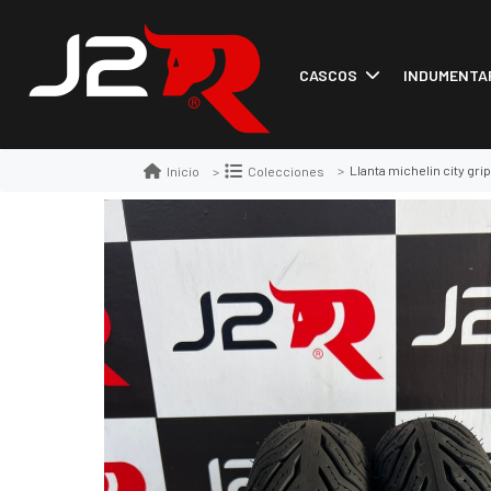
CASCOS
INDUMENTA
Llanta michelin city gri
Inicio
Colecciones