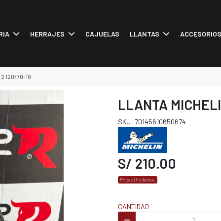
RIA
HERRAJES
CAJUELAS
LLANTAS
ACCESORIO
p 2 120/70-10
LLANTA MICHELIN
SKU: 70145610650674
S/ 210.00
Pocas Unidades.
CANTIDAD