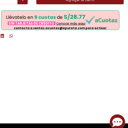
S/28.77
Llévatelo en
9 cuotas
de
SIN TARJETAS DE CRÉDITO
Conoce más aqui
contacta a ventas.acuotaz@apurata.com para activar