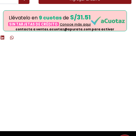
S/31.51
Llévatelo en
9 cuotas
de
SIN TARJETAS DE CRÉDITO
Conoce más aqui
contacta a ventas.acuotaz@apurata.com para activar