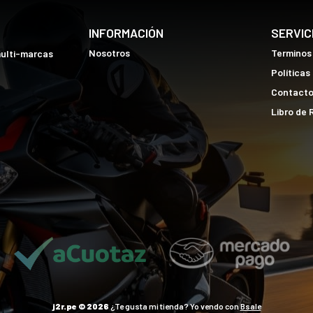
INFORMACIÓN
SERVIC
Nosotros
Terminos
multi-marcas
Políticas
Contact
Libro de
j2r.pe © 2026
¿Te gusta mi tienda? Yo vendo con
Bsale