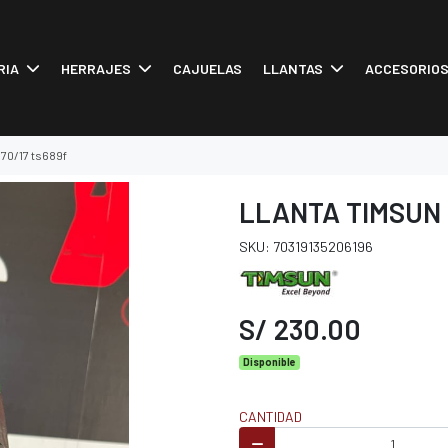
RIA
HERRAJES
CAJUELAS
LLANTAS
ACCESORIO
/70/17 ts689f
LLANTA TIMSUN 
SKU: 70319135206196
S/ 230.00
Disponible
CANTIDAD