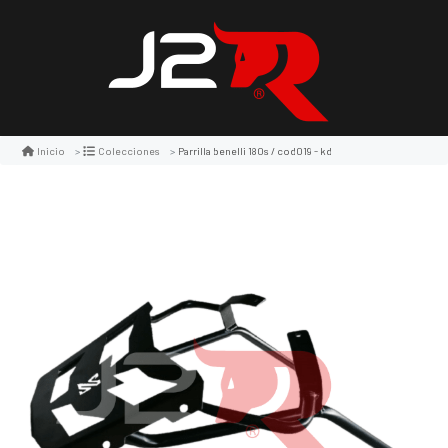
Parrilla benelli 180s / cod019 - kd
Inicio
Colecciones