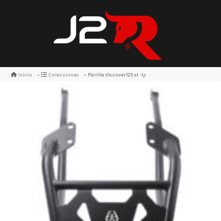
Parrilla discover125 st -lp
Inicio
Colecciones