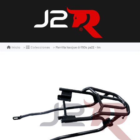
Parrilla haojue dr160s pa22 - lm
Inicio
Colecciones