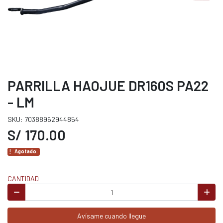
PARRILLA HAOJUE DR160S PA22
- LM
SKU: 70388962944854
S/ 170.00
Agotado.
CANTIDAD
Avísame cuando llegue