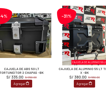
-4%
-31%
CAJUELA DE ALUMINIO 55 L
CAJUELA DE ABS 50 LT
CAJUELA DE ALUMINIO 55 LT T
TORTUNEITOR 2 CHAPAS -BK
X -BK
S/ 335.00
S/ 380.00
S/ 350.00
S/ 550.00
Agregar
Agregar