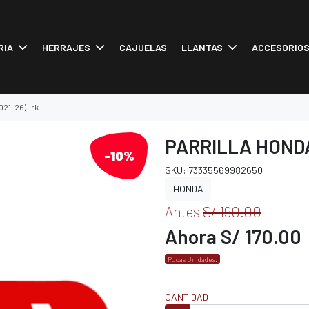
RIA
HERRAJES
CAJUELAS
LLANTAS
ACCESORIO
2021-26) -rk
PARRILLA HONDA 
-10%
SKU: 73335569982650
HONDA
Antes
S/ 190.00
Ahora S/ 170.00
Pocas Unidades.
CANTIDAD