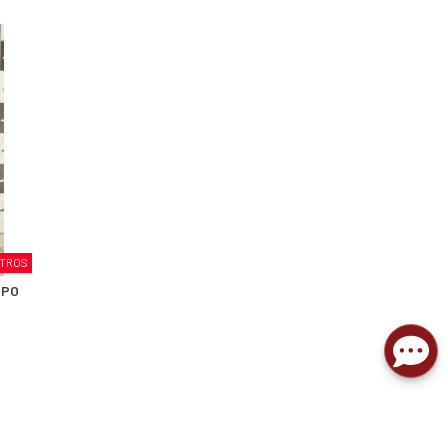
ITROS
IPO