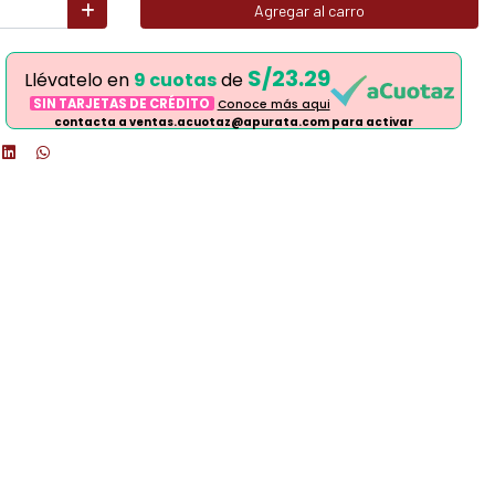
Agregar al carro
S/23.29
Llévatelo en
9 cuotas
de
SIN TARJETAS DE CRÉDITO
Conoce más aqui
contacta a ventas.acuotaz@apurata.com para activar