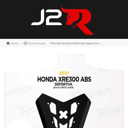
Parrilla honda xre300 abs deportivo - r-p022 - rk
Inicio
Colecciones