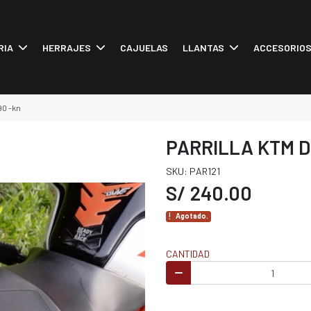
RIA
HERRAJES
CAJUELAS
LLANTAS
ACCESORIO
90 -kn
PARRILLA KTM D
SKU: PAR121
S/ 240.00
Agotado.
CANTIDAD