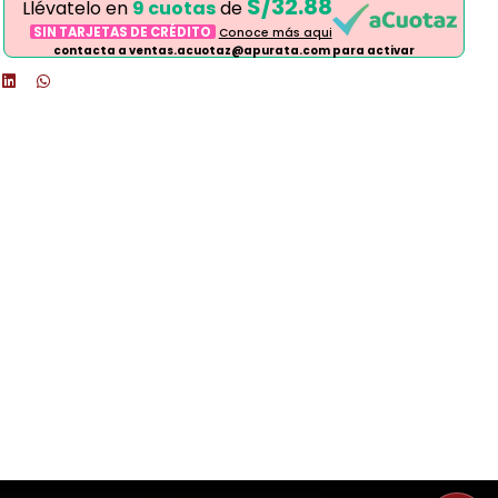
S/32.88
Llévatelo en
9 cuotas
de
SIN TARJETAS DE CRÉDITO
Conoce más aqui
contacta a ventas.acuotaz@apurata.com para activar