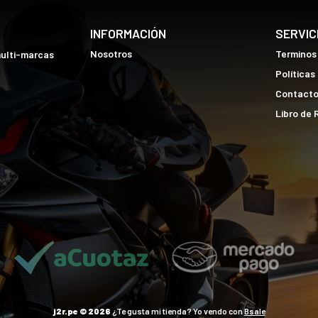
INFORMACIÓN
SERVIC
Nosotros
Terminos
multi-marcas
Políticas
Contact
Libro de
j2r.pe © 2026
¿Te gusta mi tienda? Yo vendo con
Bsale