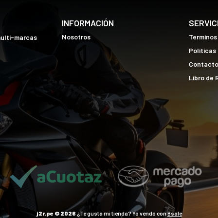
INFORMACIÓN
SERVIC
Nosotros
Terminos
multi-marcas
Políticas
Contact
Libro de
j2r.pe © 2026
¿Te gusta mi tienda? Yo vendo con
Bsale