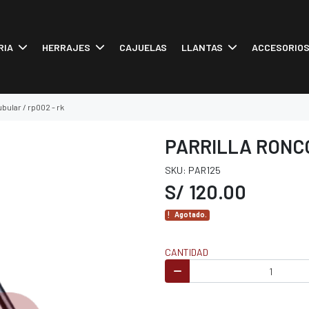
RIA
HERRAJES
CAJUELAS
LLANTAS
ACCESORIO
ubular / rp002 - rk
PARRILLA RONCO
SKU: PAR125
S/ 120.00
Agotado.
CANTIDAD