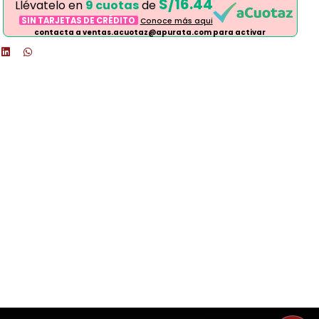
S/16.44
Llévatelo en
9 cuotas
de
SIN TARJETAS DE CRÉDITO
Conoce más aqui
contacta a ventas.acuotaz@apurata.com para activar