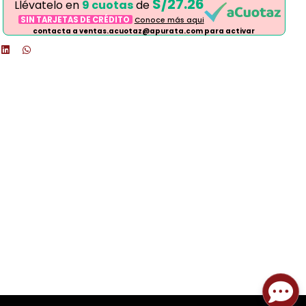
S/27.26
Llévatelo en
9 cuotas
de
SIN TARJETAS DE CRÉDITO
Conoce más aqui
contacta a ventas.acuotaz@apurata.com para activar