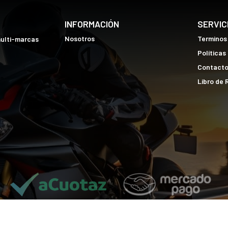
INFORMACIÓN
SERVIC
Nosotros
Terminos
multi-marcas
Políticas
Contact
Libro de
j2r.pe © 2026
¿Te gusta mi tienda? Yo vendo con
Bsale