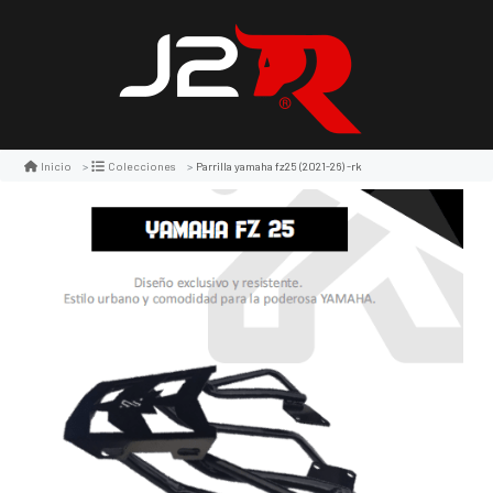
Parrilla yamaha fz25 (2021-26) -rk
Inicio
Colecciones