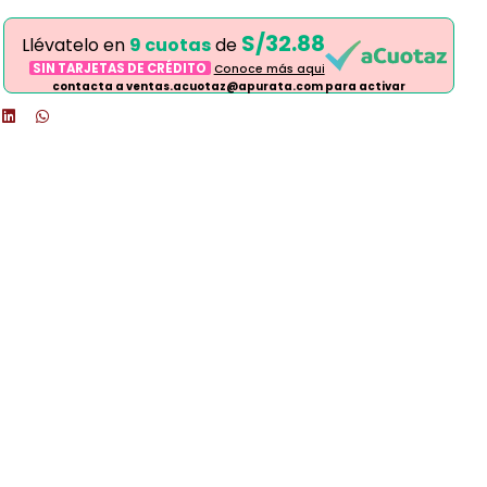
S/32.88
Llévatelo en
9 cuotas
de
SIN TARJETAS DE CRÉDITO
Conoce más aqui
contacta a ventas.acuotaz@apurata.com para activar