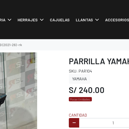
RIA
HERRAJES
CAJUELAS
LLANTAS
ACCESORIO
.0 (2021-26) -rk
PARRILLA YAMAHA
SKU: PAR104
YAMAHA
S/ 240.00
Pocas Unidades.
CANTIDAD