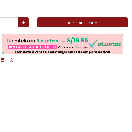
Agregar al carro
S/19.86
Llévatelo en
9 cuotas
de
SIN TARJETAS DE CRÉDITO
Conoce más aqui
contacta a ventas.acuotaz@apurata.com para activar