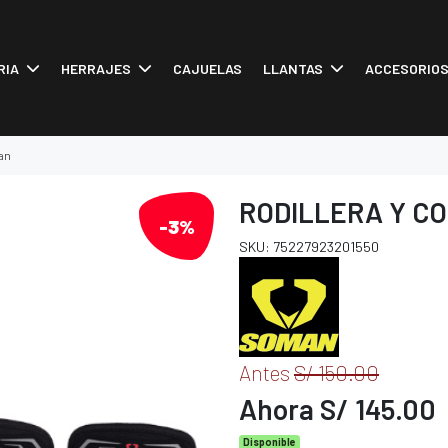
RIA
HERRAJES
CAJUELAS
LLANTAS
ACCESORIO
an
RODILLERA Y CO
-3%
SKU: 75227923201550
Antes
S/ 150.00
Ahora S/ 145.00
Disponible