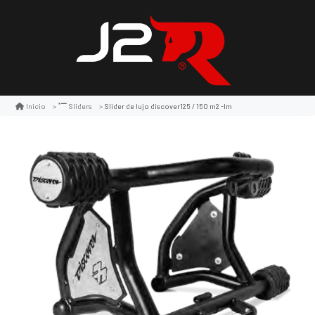
Slider de lujo discover125 / 150 m2 -lm
Inicio
Sliders