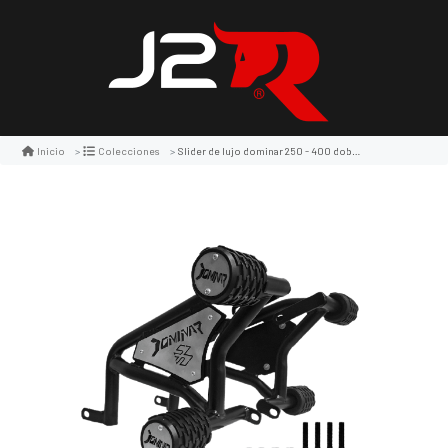
Slider de lujo dominar 250 - 400 doble tope m1 -lm
Inicio
Colecciones