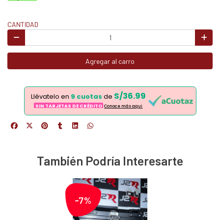
CANTIDAD
Agregar al carro
S/36.99
Llévatelo en
9 cuotas
de
SIN TARJETAS DE CRÉDITO
Conoce más aqui
También Podría Interesarte
-7%