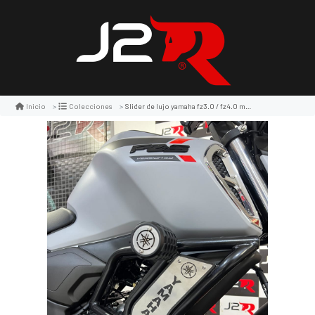
Slider de lujo yamaha fz3.0 / fz4.0 m3 -lm
Inicio
Colecciones