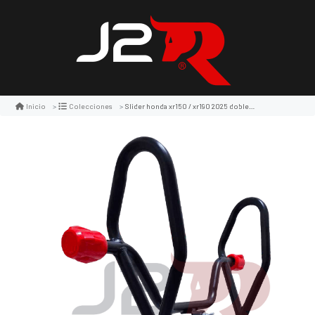
Slider honda xr150 / xr190 2025 doble tope -lm
Inicio
Colecciones