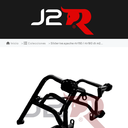
Slider tvs apache rtr160 / rtr180 dt m2/ sli054 - lm
Inicio
Colecciones