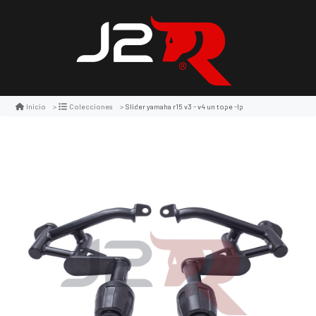
Slider yamaha r15 v3 - v4 un tope -lp
Inicio
Colecciones