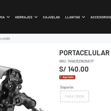
RIA
HERRAJES
CAJUELAS
LLANTAS
ACCESORIO
on yf285
PORTACELULAR 
SKU: 74561323625577
S/ 140.00
Agotado.
Soporte:
PARA TIMON