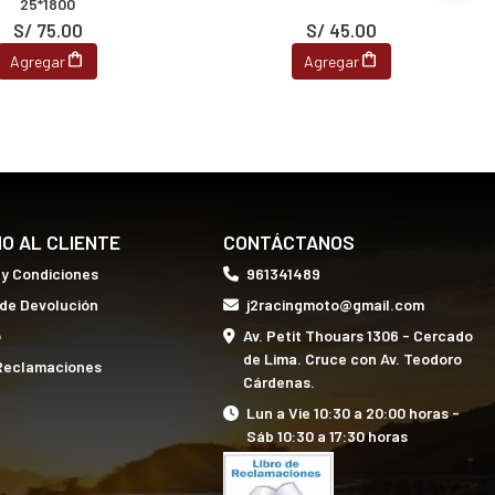
25*1800
S/ 75.00
S/ 45.00
Agregar
Agregar
IO AL CLIENTE
CONTÁCTANOS
 y Condiciones
961341489
 de Devolución
j2racingmoto@gmail.com
o
Av. Petit Thouars 1306 - Cercado
de Lima. Cruce con Av. Teodoro
 Reclamaciones
Cárdenas.
Lun a Vie 10:30 a 20:00 horas -
Sáb 10:30 a 17:30 horas