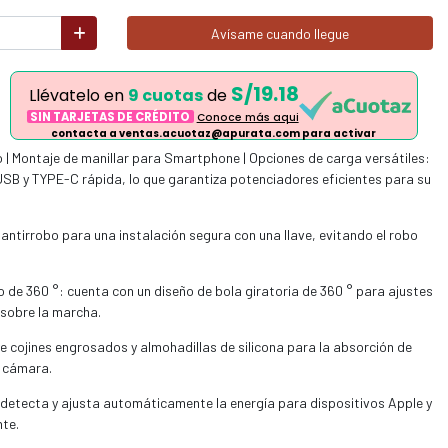
Avísame cuando llegue
S/19.18
Llévatelo en
9 cuotas
de
SIN TARJETAS DE CRÉDITO
Conoce más aqui
contacta a ventas.acuotaz@apurata.com para activar
| Montaje de manillar para Smartphone | Opciones de carga versátiles:
SB y TYPE-C rápida, lo que garantiza potenciadores eficientes para su
antirrobo para una instalación segura con una llave, evitando el robo
o de 360 °: cuenta con un diseño de bola giratoria de 360 ° para ajustes
 sobre la marcha.
e cojines engrosados y almohadillas de silicona para la absorción de
a cámara.
 detecta y ajusta automáticamente la energía para dispositivos Apple y
nte.