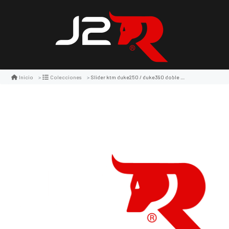
Slider ktm duke250 / duke390 doble tope naranja -kn
Inicio
Colecciones